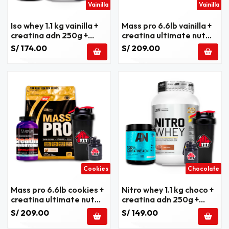
Vainilla
Vainilla
Iso whey 1.1 kg vainilla +
Mass pro 6.6lb vainilla +
creatina adn 250g +
creatina ultimate nut
regalos
300g + regalos
S/ 174.00
S/ 209.00
Cookies
Chocolate
Mass pro 6.6lb cookies +
Nitro whey 1.1 kg choco +
creatina ultimate nut
creatina adn 250g +
300g + regalos
regalos
S/ 209.00
S/ 149.00