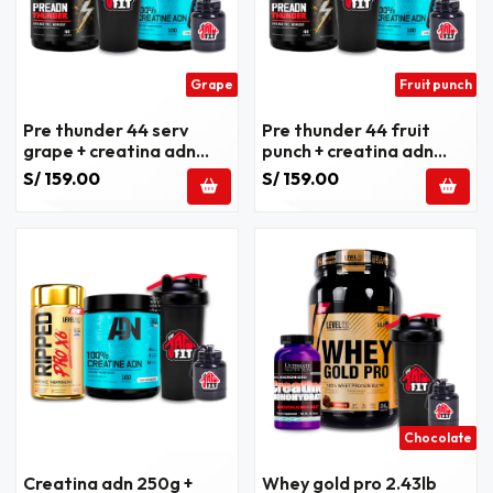
Grape
Fruit punch
Pre thunder 44 serv
Pre thunder 44 fruit
grape + creatina adn
punch + creatina adn
250g + regalos
250g + regalos
S/ 159.00
S/ 159.00
Chocolate
Creatina adn 250g +
Whey gold pro 2.43lb