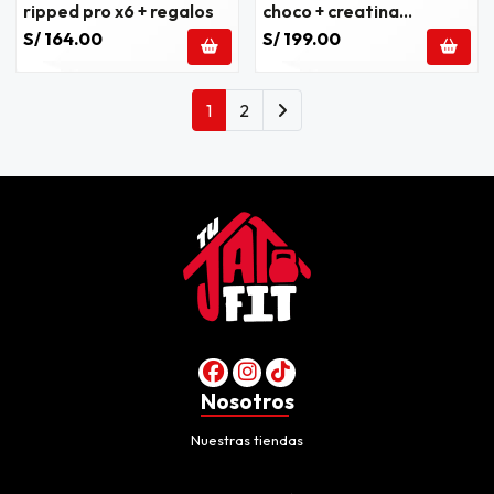
ripped pro x6 + regalos
choco + creatina
ultimate nut 300g +
S/ 164.00
S/ 199.00
regalos
1
2
Nosotros
Nuestras tiendas