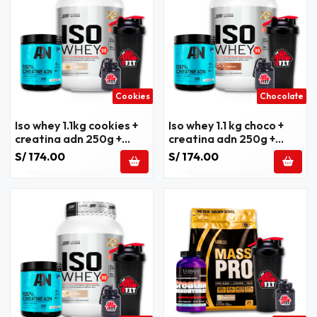
Cookies
Chocolate
Iso whey 1.1kg cookies +
Iso whey 1.1 kg choco +
creatina adn 250g +
creatina adn 250g +
regalos
regalos
S/ 174.00
S/ 174.00