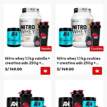
Vainilla
Cookies
Nitro whey 1.1 kg vainilla +
Nitro whey 1.1 kg cookies
creatina adn 250g +
+ creatina adn 250g +
regalos
regalos
S/ 149.00
S/ 149.00