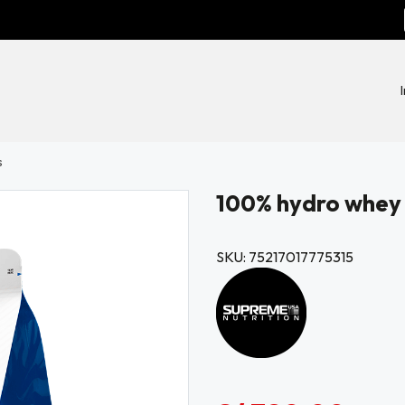
s
100% hydro whey i
SKU: 75217017775315