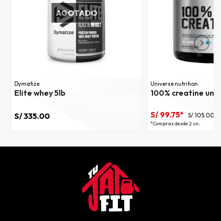
AGOTADO
Dymatize
Universe nutrition
Elite whey 5lb
100% creatine un 
S/ 99.75*
S/ 335.00
S/ 105.00
*Compras desde 2 un.