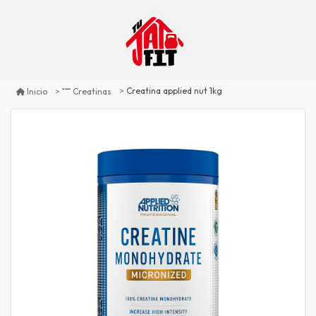
Creatina applied nut 1kg
Inicio
Creatinas