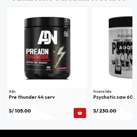
AGOT
Adn
Insane labz
Pre thunder 44 serv
Psychotic saw 60s
S/ 105.00
S/ 230.00