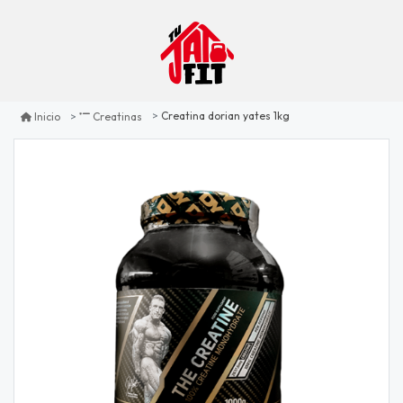
Creatina dorian yates 1kg
Inicio
Creatinas