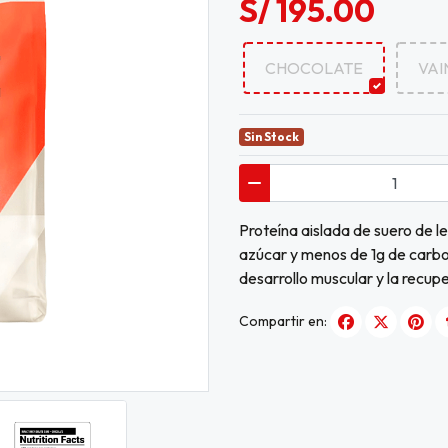
S/ 195.00
CHOCOLATE
VAI
Sin Stock
Proteína aislada de suero de l
azúcar y menos de 1g de carbo
desarrollo muscular y la recu
Compartir en: