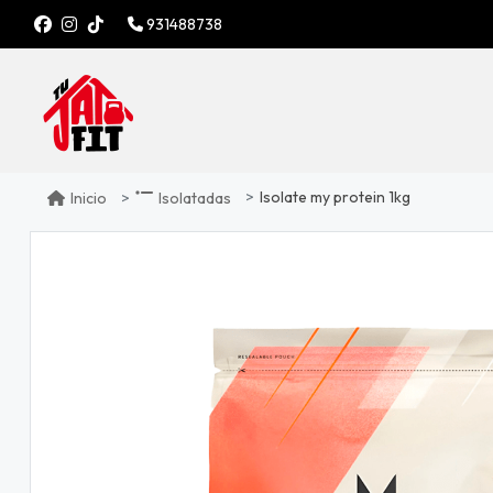
931488738
Isolate my protein 1kg
Inicio
Isolatadas