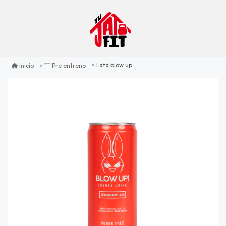
Lata blow up
Inicio
Pre entreno