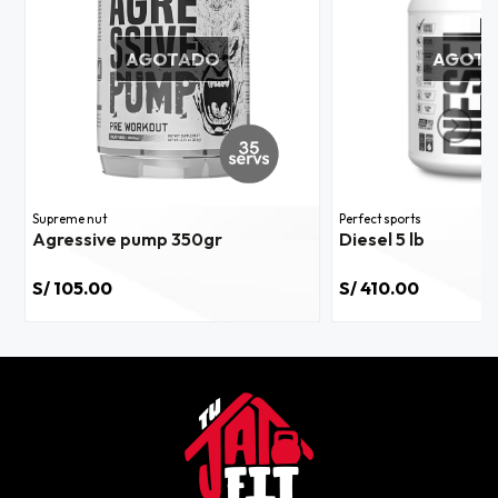
AGOTADO
AGOT
Supreme nut
Perfect sports
Agressive pump 350gr
Diesel 5 lb
S/ 105.00
S/ 410.00