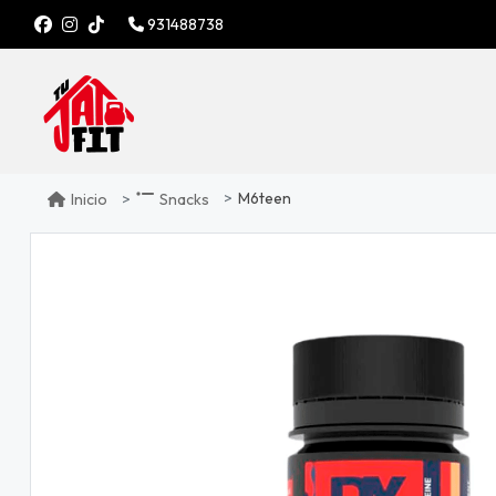
931488738
M6teen
Inicio
Snacks