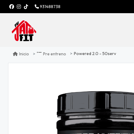
931488738
Powered 2.0 - 50serv
Inicio
Pre entreno