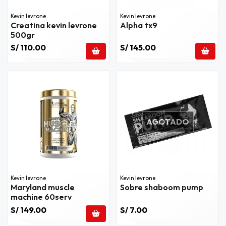
Kevin levrone
Kevin levrone
Creatina kevin levrone
Alpha tx9
500gr
S/ 110.00
S/ 145.00
AGOTADO
Kevin levrone
Kevin levrone
Maryland muscle
Sobre shaboom pump
machine 60serv
S/ 149.00
S/ 7.00