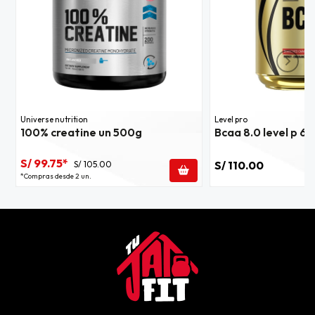
Universe nutrition
Level pro
100% creatine un 500g
Bcaa 8.0 level p 60
S/ 99.75*
S/ 110.00
S/ 105.00
*Compras desde 2 un.