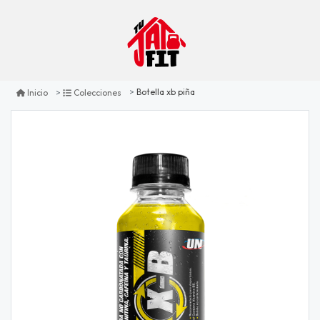
Botella xb piña
Inicio
Colecciones