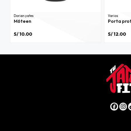
Dorian yates
Varios
M6teen
Porta pro
S/ 10.00
S/ 12.00