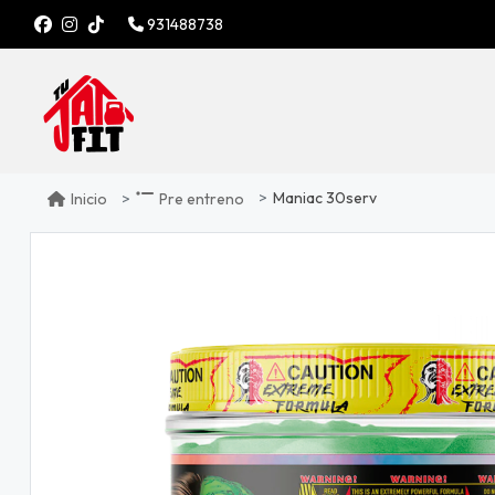
931488738
Maniac 30serv
Inicio
Pre entreno